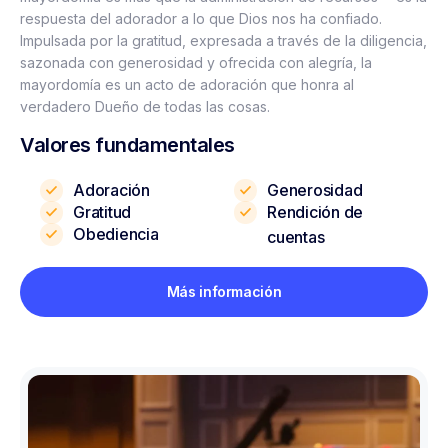
respuesta del adorador a lo que Dios nos ha confiado.
Impulsada por la gratitud, expresada a través de la diligencia,
sazonada con generosidad y ofrecida con alegría, la
mayordomía es un acto de adoración que honra al
verdadero Dueño de todas las cosas.
Valores fundamentales
Adoración
Generosidad
Gratitud
Rendición de
Obediencia
cuentas
Más información