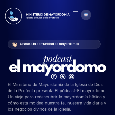
Únase a la comunidad de mayordomos
El Ministerio de Mayordomía de la Iglesia de Dios
de la Profecía presenta
E
l
p
ó
dcast
–
El
mayordomo
.
U
n
viaje para redescubrir la mayordomía bíblica y
cómo
e
sta moldea nuestra fe, nuestra vida diaria y
los negocios divinos de la iglesia.