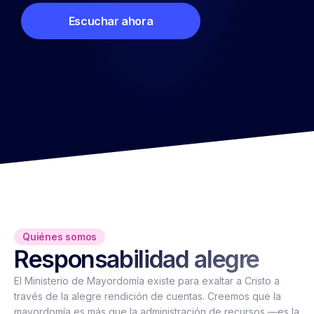
Escuchar ahora
Quiénes somos
Responsabilidad alegre
El
Ministerio de Mayordomía existe para exaltar a Cristo a
través de
l
a
alegre
rendición de cuentas
. Creemos que la
mayordomía es más que la administración de recursos —es la